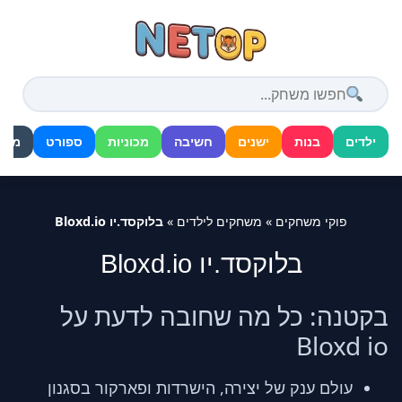
דלג
לתוכן
ילדים
בנות
ישנים
חשיבה
מכוניות
ספורט
מלח
פוקי משחקים
»
משחקים לילדים
»
בלוקסד.יו Bloxd.io
בלוקסד.יו Bloxd.io
בקטנה: כל מה שחובה לדעת על
Bloxd io
עולם ענק של יצירה, הישרדות ופארקור בסגנון