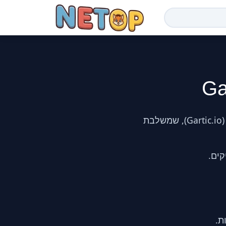
שחקו טלפון שבור משחק שהוא הגרסה המודרנית והקורעת מצחוק של "טלפון שבור" (Gartic.io), שמשלבת
קים.
ת.