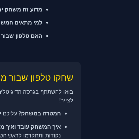
מדוע זה משחק יצי
למי מתאים המשח
האם טלפון שבור ז
שחקו טלפון שבור משחק Gartic Phone חינ
בואו להשתתף בגרסה הדיגיטלית 
לצייר!
המטרה במשחק?
עליכם לנ
איך המשחק עובד ואיך מ
נקודות ותתקדמו לראש הט