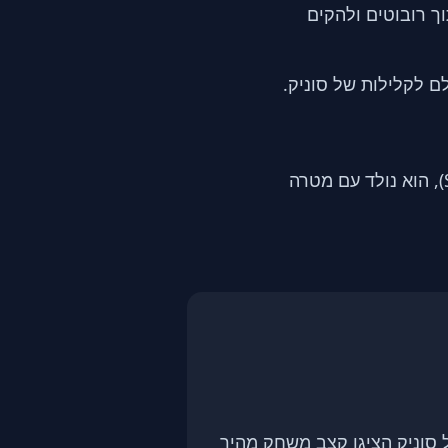
 רובוטים ולהקים
ם לקלילות של סוניק.
כשסוניק הושק לראשונה בשנת 1991 על קונסולת ה"סגה מגה דרייב" (Sega Genesis), הוא נולד עם מטרה
סוניק הציגו קצב משחק מהיר