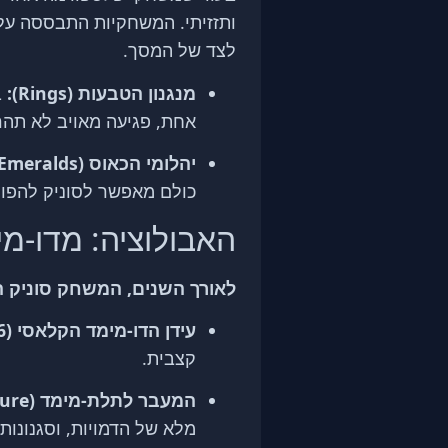
לצד של המסך.
מנגנון הטבעות (Rings):
ב
אחת, פגיעה מאויב לא תה
יהלומי הכאוס (Chaos Emeralds):
כולם מאפשר לסוניק להפוך
האבולוציה: מדו-מ
לאורך השנים, המשחק סוניק ה
עידן הדו-מימד הקלאסי (16-ביט):
קצבית.
המעבר לתלת-מימד (Sonic Adventure):
מלא של הדמויות, וסגנונות