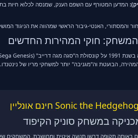
ק):
המדען המטורף עם השפם הענק, שמנסה לכלוא חיות בתוך
ר והמסתורי, האנטי-גיבור הראשי שמהווה את הניגוד המושל
 המשחק: חוקי המהירות החדשים
מהירה, הבועטת וה"מגניבה" יותר למשחקי מריו של נינטנדו.
המכניקה במשחק סוניק הקיפוד
באותה תקופה דרשו תנועה איטית ומחושבת, המשחקים של 