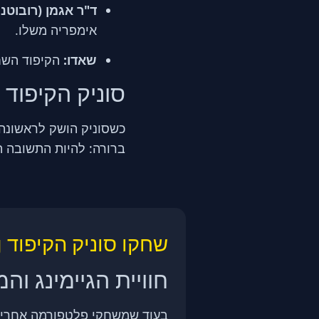
ד"ר אגמן (רובוטני
אימפריה משלו.
שאדו:
הקיפוד השחו
סוניק הקיפוד
ברורה: להיות התשובה ה
שחקו סוניק הקיפוד Sonic the Hedgehog חינם אונליין
חוויית הגיימינג ו
בעוד שמשחקי פלטפורמה אחרים 