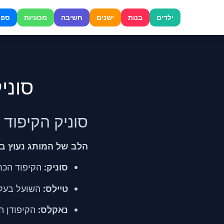
דלג
לתוכן
ילדים
בנות
ישנים
חשיבה
מכוניות
ספו
סוניק הקיפ
סוניק הקיפוד 
הלב של המותג נעוץ בכי
סוניק:
הקיפוד הכחו
טיילס:
השועל בעל ש
נאקלס:
הקיפודן ה