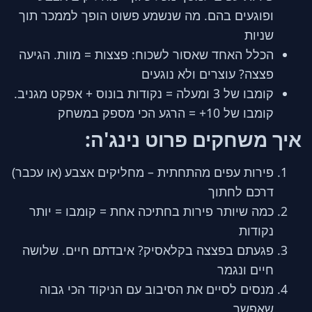
ופוגעים בהם. מה שנשמע פשוט הופך לממכר תוך
שניות
הכלל האחד שאסור לשכוח: פצצות = מוות. הגיעה
פצצה? עוצרים ולא נוגעים
קומבו של 3 ומעלה = נקודות בונוס + אפקט מגניב.
קומבו של 10+ = הרגע הכי מספק במשחק
איך משחקים פרוט נינג'ה:
פירות עפים מהתחתית – מחליקים אצבע (או עכבר)
דרכם לחתוך
כמה שיותר פירות בחתיכה אחת = קומבו = יותר
נקודות
פגעתם בפצצה בקלאסיק? איבדתם חיים. שלושה
חיים ונגמר
מנסים לסיים את הסיבוב עם הניקוד הכי גבוה
שאפשר