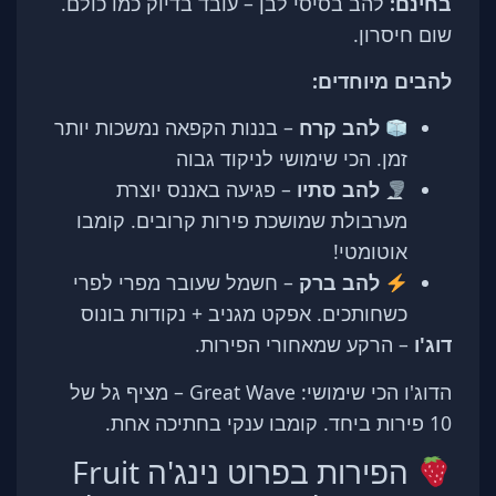
בחינם:
להב בסיסי לבן – עובד בדיוק כמו כולם.
שום חיסרון.
להבים מיוחדים:
להב קרח
– בננות הקפאה נמשכות יותר
זמן. הכי שימושי לניקוד גבוה
להב סתיו
– פגיעה באננס יוצרת
מערבולת שמושכת פירות קרובים. קומבו
אוטומטי!
להב ברק
– חשמל שעובר מפרי לפרי
כשחותכים. אפקט מגניב + נקודות בונוס
דוג'ו
– הרקע שמאחורי הפירות.
הדוג'ו הכי שימושי: Great Wave – מציף גל של
10 פירות ביחד. קומבו ענקי בחתיכה אחת.
הפירות בפרוט נינג'ה Fruit