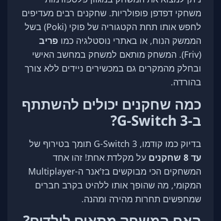
משחקי דפדפן פופולריות. שחקנים רבים מעדיפים
לחפש אותו תחת הקטגוריה של פוקי (Poki) בשל
הממשק הנוח, או באתרי נוסטלגיה כמו
פריב
(Friv). המשחק מותאם למשחק במחשב האישי
ובחלק מהמקרים גם במכשירים ניידים ללא צורך
בהורדה.
כמה שחקנים יכולים להשתתף
ב-G-Switch 3?
בדיוק כמו קודמו, G-Switch 3 תומך בטירוף של
עד 8 שחקנים
על מקלדת אחת! זהו אחד
המשחקים הכי מבוקשים בז'אנר ה-Multiplayer
המקומי, מה שהופך אותו ללהיט בקרב חברים
שמחפשים תחרות מהירה ומהנה.
האם המשחק מתאים לילדים?