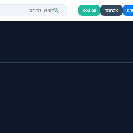
רט
מלחמה
Roblox