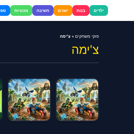
דלג
לתוכן
ילדים
בנות
ישנים
חשיבה
מכוניות
ספו
פוקי משחקים
»
צ'ימה
צ'ימה